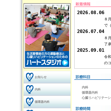
2026.08.06
８
で
2026.07.04
８
了
2025.09.01
令
の
お知らせ
内科
内科
循環器内科
心臓リハビリテーシ
循環器内科