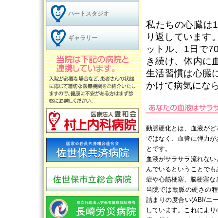
ハートスタジオ
私たちの心臓は1
り返しています
ギャラリー
ットル、1日で7
き続け、体内に
生活習慣は心臓
かけて病気にな
動脈硬化とは、血液がど
ではなく、血管に弾力が
とです。
血液がサラサラ流れない
んでいるということでも
症や心筋梗塞、脳梗塞な
当院では動脈の硬さの程
詰まりの度合い(ABI/
しています。これにより